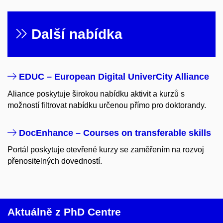
Další nabídka
EDUC – European Digital UniverCity Alliance
Aliance poskytuje širokou nabídku aktivit a kurzů s
možností filtrovat nabídku určenou přímo pro doktorandy.​
DocEnhance – C
ourses on transferable skills
Portál poskytuje otevřené kurzy se zaměřením na rozvoj
přenositelných dovedností.
Aktuálně z PhD Centre