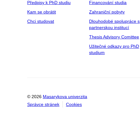
Předpisy k PhD studiu
Financování studia
Kam se obrátit
Zahraniční pobyty
Chci studovat
Dlouhodobé spolupráce s
partnerskou institucí
Thesis Advisory Comittee
Užitečné odkazy pro PhD
studium
© 2026
Masarykova univerzita
Správce stránek
Cookies