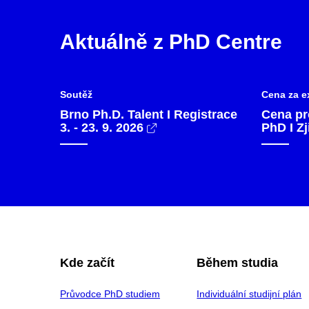
Aktuálně z PhD Centre
Soutěž
Cena za e
Brno Ph.D. Talent I Registrace
Cena pr
3. - 23. 9. 2026
PhD I Zj
Kde začít
Během studia
Průvodce PhD studiem
Individuální studijní plán