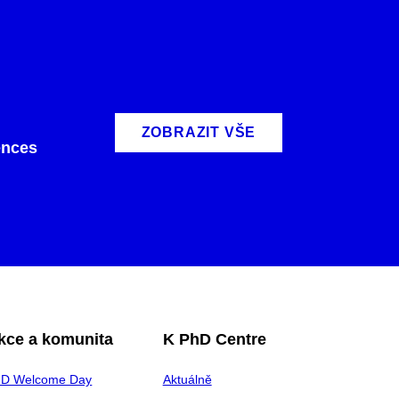
ZOBRAZIT VŠE
ences
kce a komunita
K PhD Centre
hD Welcome Day
Aktuálně