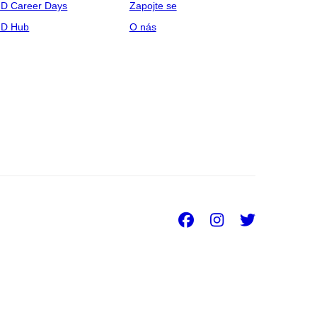
D Career Days
Zapojte se
hD Hub
O nás
Facebook
Instagra
Twitt