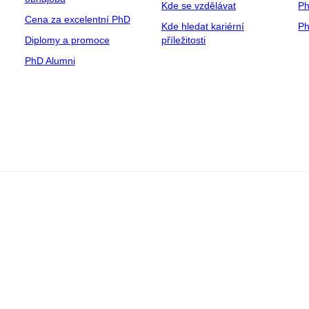
Kde se vzdělávat
Ph
Cena za excelentní PhD
Kde hledat kariérní
P
Diplomy a promoce
příležitosti
PhD Alumni