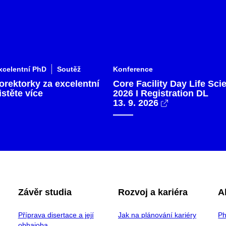
xcelentní PhD
Soutěž
Konference
orektorky za excelentní
Core Facility Day Life Sci
istěte více
2026 I Registration DL
13. 9. 2026
Závěr studia
Rozvoj a kariéra
A
Příprava disertace a její
Jak na plánování kariéry
P
obhajoba