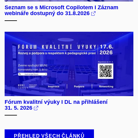
Seznam se s Microsoft Copilotem I Záznam
webináře dostupný do 31.8.2026
Fórum kvalitní výuky I DL na přihlášení
31. 5. 2026
PŘEHLED VŠECH ČLÁNKŮ